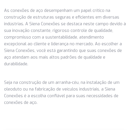
para ajudar os clientes a escolher as conexões de aço ma
adequadas para seus projetos. Além disso, eles mantêm
compromisso contínuo de parceria, oferecendo suporte
técnico e assistência ao longo de todo o ciclo de vida do
projeto.
Liderança no Mercado
Com anos de experiência, a Siena Conexões é líder no me
de conexões de aço. Sua presença global e sua reputação
sólida demonstram seu compromisso com a excelência e 
satisfação do cliente. Essa liderança é um testemunho da
qualidade de seus produtos e serviços.
As conexões de aço desempenham um papel crítico na
construção de estruturas seguras e eficientes em divers
indústrias. A Siena Conexões se destaca neste campo dev