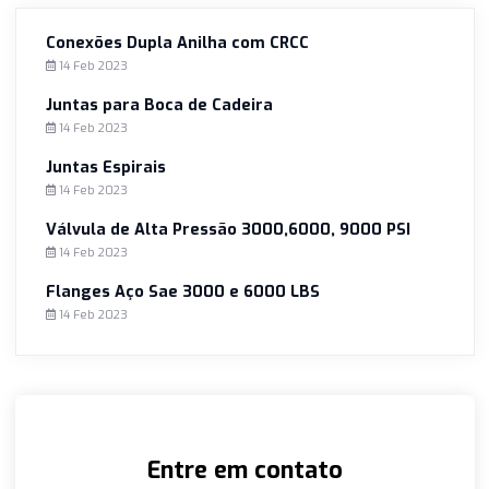
sua inovação constante, rigoroso controle de qualidade,
compromisso com a sustentabilidade, atendimento
excepcional ao cliente e liderança no mercado. Ao escolhe
Siena Conexões, você está garantindo que suas conexões
aço atendam aos mais altos padrões de qualidade e
durabilidade.
Seja na construção de um arranha-céu, na instalação de 
oleoduto ou na fabricação de veículos industriais, a Siena
Conexões é a escolha confiável para suas necessidades d
conexões de aço.
Conexões Dupla Anilha com CRCC