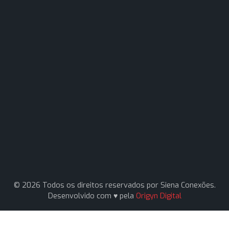
Navegação
Home
Quem Somos
Produtos
Artigos
Fale Conosco
Contato
Av. Pereira Barreto, 1395 - Paraíso, Santo André - S
09751-000
(11) 94161-1331