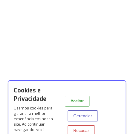
(11) 94161-1331
vendas1@sienaconexoes.com.br
Siena Conexões