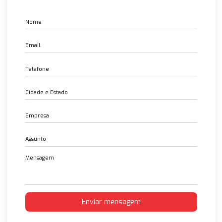
14 Feb 2023
Juntas para Boca de Cadeira
14 Feb 2023
Juntas Espirais
14 Feb 2023
Válvula de Alta Pressão 3000,6000, 9000 PSI
14 Feb 2023
Flanges Aço Sae 3000 e 6000 LBS
14 Feb 2023
Entre em contato