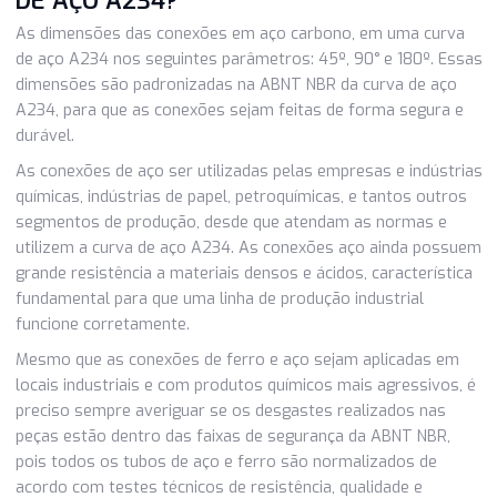
contam com uma empresa com compromisso de cumprir 
normas e dimensões da curva de aço A234. grau WPB.
QUAIS AS DIMENSÕES USADAS NA CU
DE AÇO A234?
As dimensões das conexões em aço carbono, em uma cu
de aço A234 nos seguintes parâmetros: 45º, 90° e 180º. 
dimensões são padronizadas na ABNT NBR da curva de a
A234, para que as conexões sejam feitas de forma segur
durável.
As conexões de aço ser utilizadas pelas empresas e indús
químicas, indústrias de papel, petroquímicas, e tantos out
segmentos de produção, desde que atendam as normas e
utilizem a curva de aço A234. As conexões aço ainda po
grande resistência a materiais densos e ácidos, caracterís
fundamental para que uma linha de produção industrial
funcione corretamente.