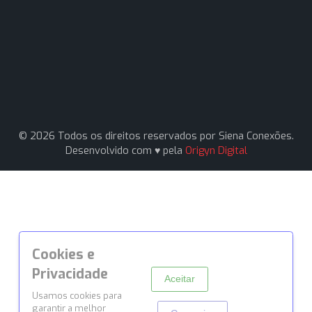
09751-000
(11) 94161-1331
(11) 94161-1331
vendas1@sienaconexoes.com.br
Siena Conexões