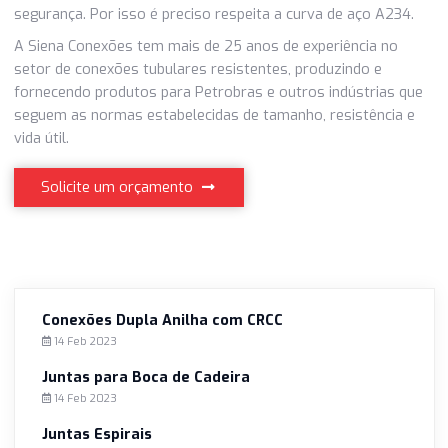
Mesmo que as conexões de ferro e aço sejam aplicadas 
locais industriais e com produtos químicos mais agressivo
preciso sempre averiguar se os desgastes realizados nas
peças estão dentro das faixas de segurança da ABNT NBR
pois todos os tubos de aço e ferro são normalizados de
acordo com testes técnicos de resistência, qualidade e
segurança. Por isso é preciso respeita a curva de aço A23
A Siena Conexões tem mais de 25 anos de experiência no
setor de conexões tubulares resistentes, produzindo e
fornecendo produtos para Petrobras e outros indústrias 
seguem as normas estabelecidas de tamanho, resistência
vida útil.
Solicite um orçamento