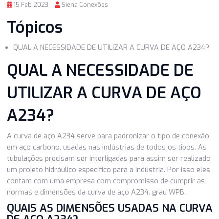
15 Feb 2023
Siena Conexões
Tópicos
QUAL A NECESSIDADE DE UTILIZAR A CURVA DE AÇO A
QUAL A NECESSIDADE DE
UTILIZAR A CURVA DE AÇ
A234?
A curva de aço A234 serve para padronizar o tipo de con
em aço carbono, usadas nas indústrias de todos os tipos.
tubulações precisam ser interligadas para assim ser reali
um projeto hidráulico específico para a indústria. Por isso