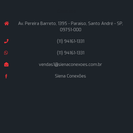
de 25 anos, buscando oferecer soluções inteligentes a
nossos clientes, com rapidez nas entregas e atendime
técnico altamente qualificado.
Navegação
Home
Quem Somos
Produtos
Artigos
Fale Conosco
Contato
Av. Pereira Barreto, 1395 - Paraíso, Santo André - S