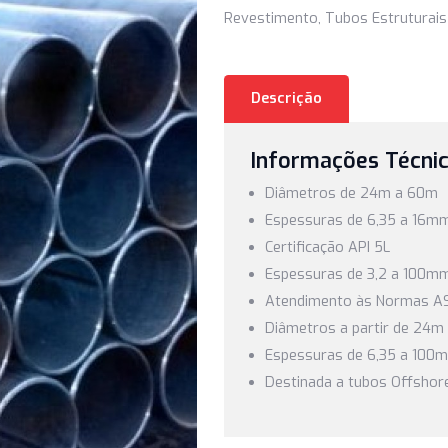
Tubos de Condução 
Revestimento, Tubos
Descrição
Informaçõ
Diâmetros d
Espessuras d
Certificação A
Espessuras d
Atendimento
Diâmetros a p
Espessuras d