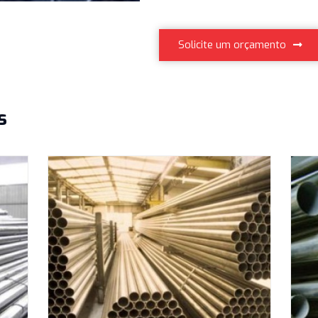
Destinada a t
Solicite um or
nados