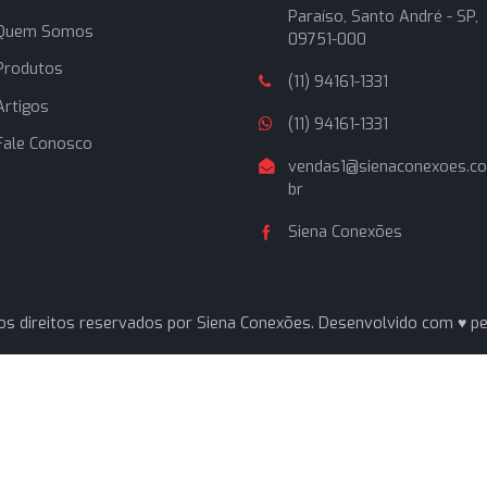
Navegação
Contato
Home
Av. Pereira Ba
Paraíso, Sant
Quem Somos
09751-000
Produtos
(11) 94161-1331
Artigos
(11) 94161-1331
Fale Conosco
vendas1@sien
br
Siena Conexõ