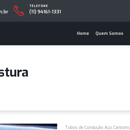
TELEFONE
es.com.br
(11) 94161-1331
Home
Que
Costura