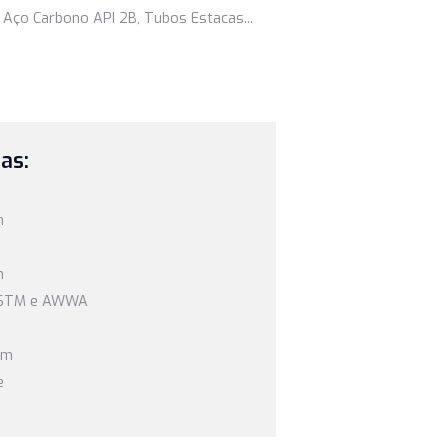
Aço Carbono, Tubos de Condução Aço Liga, Tubos de
 Estruturais Aço Carbono API 2B, Tubos Estacas...
es Técnicas:
e 24m a 60m
e 6,35 a 16mm
PI 5L
e 3,2 a 100mm
 às Normas ASTM e AWWA
artir de 24m
e 6,35 a 100mm