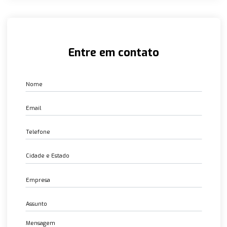
14 Feb 2023
Juntas Espirais
14 Feb 2023
Válvula de Alta Pressão 3000,6000, 9000 PSI
14 Feb 2023
Flanges Aço Sae 3000 e 6000 LBS
14 Feb 2023
Entre em contato