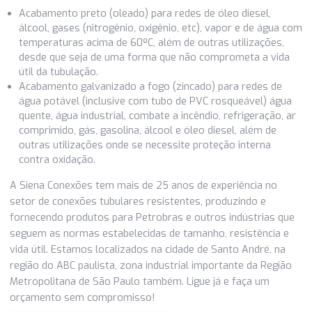
ABNT NBR, pois todos os tubos de aço e ferro são
normalizados de acordo com testes técnicos de resistênc
qualidade e segurança.
Saiba com detalhes as informações de acabamento das p
de conexões ferro e aço galvanizado:
Acabamento preto (oleado) para redes de óleo diesel,
álcool, gases (nitrogênio, oxigênio, etc), vapor e de águ
temperaturas acima de 60ºC, além de outras utilizações
desde que seja de uma forma que não comprometa a vi
útil da tubulação.
Acabamento galvanizado a fogo (zincado) para redes d
água potável (inclusive com tubo de PVC rosqueável) á
quente, água industrial, combate a incêndio, refrigeração
comprimido, gás, gasolina, álcool e óleo diesel, além de
outras utilizações onde se necessite proteção interna
contra oxidação.
A Siena Conexões tem mais de 25 anos de experiência no