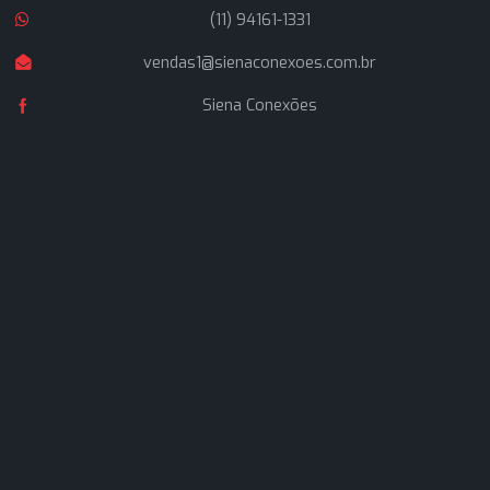
Navegação
Home
Quem Somos
Produtos
Artigos
Fale Conosco
Contato
Av. Pereira Barreto, 1395 - Paraíso, Santo André - S
09751-000
(11) 94161-1331
(11) 94161-1331