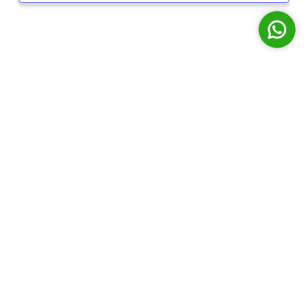
© 2026 Todos os direitos reservados por Siena Conexõ
Desenvolvido com ♥ pela
Origyn Digital
Cookies e
Privacidade
Aceitar
Usamos cookies para
garantir a melhor
Gerenciar
experiência em nosso
site. Ao continuar
navegando, você
Recusar
concorda com nossa