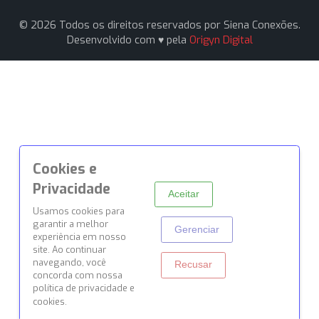
vendas1@sienaconexoes.com.br
Siena Conexões