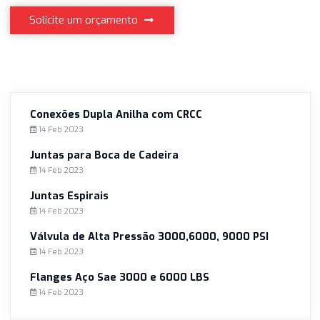
setor de conexões tubulares resistentes, produzindo e
fornecendo produtos para Petrobras e outros indústrias 
seguem as normas estabelecidas de tamanho, resistência
vida útil. Estamos localizados na cidade de Santo André, n
região do ABC paulista, zona industrial importante da Reg
Metropolitana de São Paulo também. Ligue já e faça um
orçamento sem compromisso!
Solicite um orçamento
Conexões Dupla Anilha com CRCC
14 Feb 2023
Juntas para Boca de Cadeira