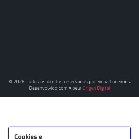
Contato
Av. Pereira Barreto, 1395 - Paraíso, Santo André - S
09751-000
(11) 94161-1331
(11) 94161-1331
vendas1@sienaconexoes.com.br
Siena Conexões