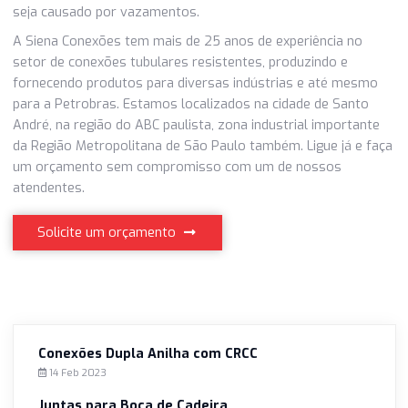
nos flanges, pois é mais fácil que eles precisem de troca 
que necessariamente a peça inteira, que pode ter até 10 a
de vida útil.
A função básica do flange é vedar a conexão e não permit
que produtos e fluidos vazem. Por isso é preciso ter
resistência e proteção o bastante para que nenhum prob
seja causado por vazamentos.
A Siena Conexões tem mais de 25 anos de experiência no
setor de conexões tubulares resistentes, produzindo e
fornecendo produtos para diversas indústrias e até mes
para a Petrobras. Estamos localizados na cidade de Sant
André, na região do ABC paulista, zona industrial importan
da Região Metropolitana de São Paulo também. Ligue já e 
um orçamento sem compromisso com um de nossos
atendentes.
Solicite um orçamento