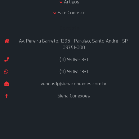
A Siena Conexões é uma empresa formada por profissio
que atuam no ramo de materiais hidráulicos industriais a
de 25 anos, buscando oferecer soluções inteligentes a
nossos clientes, com rapidez nas entregas e atendime
técnico altamente qualificado.
Navegação
Home
Quem Somos
Produtos
Artigos
Fale Conosco