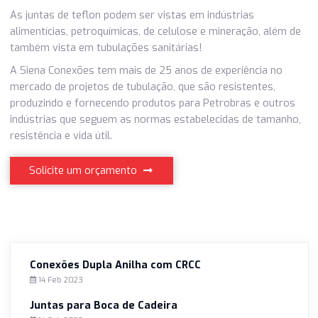
tempo.
Apesar de ser plástico, as juntas de teflon são muito prát
para situações em que é necessária ter resistência em u
tubulação. Apesar de não muito usada em locais de altas
temperaturas, ainda assim servem de vedação e acomp
os flanges para que não haja vazamentos nas tubulações
As juntas de teflon podem ser vistas em indústrias
alimentícias, petroquímicas, de celulose e mineração, alé
também vista em tubulações sanitárias!
A Siena Conexões tem mais de 25 anos de experiência no
mercado de projetos de tubulação, que são resistentes,
produzindo e fornecendo produtos para Petrobras e outr
indústrias que seguem as normas estabelecidas de taman
resistência e vida útil.
Solicite um orçamento