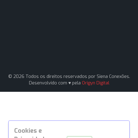
Contato
Av. Pereira Barreto, 1395 - Paraíso, Santo André - S
09751-000
(11) 94161-1331
(11) 94161-1331
vendas1@sienaconexoes.com.br
Siena Conexões