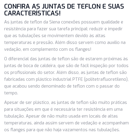
cargas. Fabricadas com o plástico industrial PTFE, as Junt
de teflon podem ser encontradas juntas de boca de inspe
desenvolvimento conforme desenho, juntas tipo "U", junta
tipo "Y", entre outras.
CONFIRA AS JUNTAS DE TEFLON E SU
CARACTERÍSTICAS!
As juntas de teflon da Siena conexões possuem qualidade
resistência para fazer sua tarefa principal: reduzir e imped
que as tubulações se movimentem devido às altas
temperaturas e pressão. Além disso servem como auxílio
vedação, em complemento com os flanges!
O diferencial das juntas de teflon são de estarem próxima
juntas de boca de caldeira, que são de fácil inspeção por 
os profissionais do setor. Além disso, as juntas de teflon
fabricadas com plástico industrial PTFE (politetrafluoretil
que acabou sendo denominado de teflon com o passar do