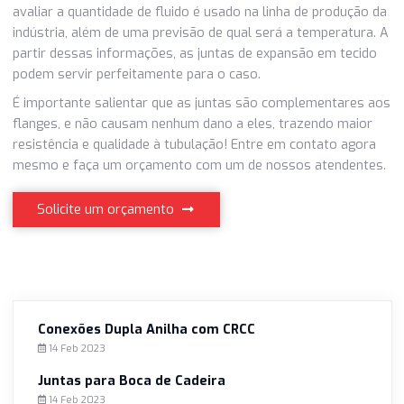
quadrada, retangular, sanfonada e tubular. A Siena Conexõ
especializada na fabricação de juntas de expansão em teci
fornecendo o produto para diversas indústrias do setor
petroquímico, alimentício, de mineração, siderúrgicas, entr
outras.
A forma de escolher qual junta escolher, primeiro é precis
avaliar a quantidade de fluido é usado na linha de produçã
indústria, além de uma previsão de qual será a temperatur
partir dessas informações, as juntas de expansão em tec
podem servir perfeitamente para o caso.
É importante salientar que as juntas são complementare
flanges, e não causam nenhum dano a eles, trazendo mai
resistência e qualidade à tubulação! Entre em contato ago
mesmo e faça um orçamento com um de nossos atenden
Solicite um orçamento