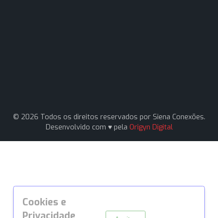
Av. Pereira Barreto, 1395 - Paraíso, Santo André - S
09751-000
(11) 94161-1331
(11) 94161-1331
vendas1@sienaconexoes.com.br
Siena Conexões