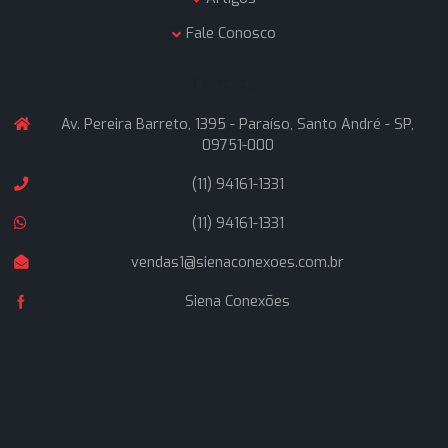
A Siena Conexões é uma empresa formada por profissio
que atuam no ramo de materiais hidráulicos industriais a
de 25 anos, buscando oferecer soluções inteligentes a
nossos clientes, com rapidez nas entregas e atendime
técnico altamente qualificado.
Navegação
Home
Quem Somos
Produtos
Artigos
Fale Conosco
Contato