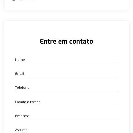
Lembre-se de que a escolha de flanges de aço carbono de
qualidade é um investimento a longo prazo que resultará
maior segurança, durabilidade e eficiência do sistema.
Conexões Dupla Anilha com CRCC
14 Feb 2023
Juntas para Boca de Cadeira
14 Feb 2023
Juntas Espirais
14 Feb 2023
Válvula de Alta Pressão 3000,6000, 9000 PSI
14 Feb 2023