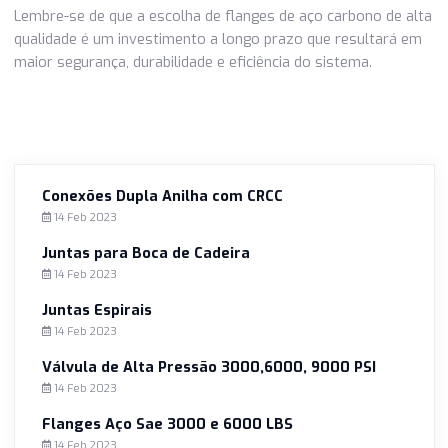
técnica quando necessário.
Entrega Rápida e Confiável
A empresa preza pela pontualidade na entrega. Isso é
fundamental para empresas que não podem se dar ao lux
esperar por componentes essenciais.
Na busca por flanges de aço carbono, o preço é um fator
relevante, mas a qualidade não pode ser negligenciada. A 
Conexões se destaca como uma escolha confiável que
oferece a combinação ideal de qualidade e preço competit
Certifique-se de considerar os fatores que afetam o preç
flanges e escolha um fornecedor que priorize a segurança
eficiência do seu sistema de tubulação.