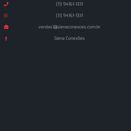
A Siena Conexões é uma empresa formada por profissio
que atuam no ramo de materiais hidráulicos industriais a
de 25 anos, buscando oferecer soluções inteligentes a
nossos clientes, com rapidez nas entregas e atendime
técnico altamente qualificado.
Navegação
Home
Quem Somos
Produtos