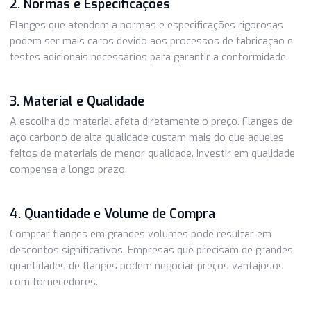
Abaixo estão alguns dos principais determinantes do preç
1. Tamanho e Dimensões
O tamanho e as dimensões do flange têm um impacto dir
no preço. Flanges maiores e mais complexos tendem a cu
mais devido à quantidade de material e ao trabalho envol
em sua fabricação.
2. Normas e Especificações
Flanges que atendem a normas e especificações rigorosa
podem ser mais caros devido aos processos de fabricaçã
testes adicionais necessários para garantir a conformidad
3. Material e Qualidade
A escolha do material afeta diretamente o preço. Flanges