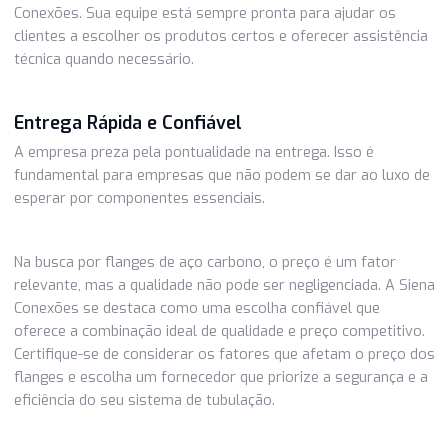
A empresa oferece uma ampla gama de flanges de aço
carbono, incluindo diferentes tamanhos, classes de press
tipos. Isso permite que os clientes encontrem exatament
que precisam para suas aplicações específicas.
Preços Competitivos
A Siena Conexões compreende a importância de preços
competitivos. Eles trabalham de forma eficiente para man
os custos sob controle, garantindo que seus clientes
obtenham flanges de alta qualidade a preços acessíveis.
Atendimento ao Cliente Excepcional
O atendimento ao cliente é uma prioridade para a Siena
Conexões. Sua equipe está sempre pronta para ajudar os
clientes a escolher os produtos certos e oferecer assistê