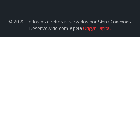
Artigos
Fale Conosco
Contato
Av. Pereira Barreto, 1395 - Paraíso, Santo André - S
09751-000
(11) 94161-1331
(11) 94161-1331
vendas1@sienaconexoes.com.br
Siena Conexões