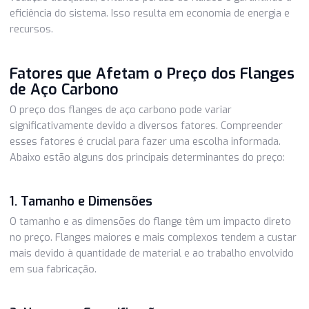
resistir a condições adversas, como altas pressões e
temperaturas extremas. Isso garante a longevidade do
sistema, reduzindo os custos de manutenção a longo pra
3. Eficiência
Flanges bem fabricados proporcionam um encaixe perfeit
vedação adequada, evitando perdas de fluidos e garantind
eficiência do sistema. Isso resulta em economia de energi
recursos.
Fatores que Afetam o Preço dos Flan
de Aço Carbono
O preço dos flanges de aço carbono pode variar
significativamente devido a diversos fatores. Compreende
esses fatores é crucial para fazer uma escolha informada