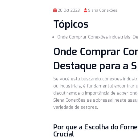
20 Oct 2023
Siena Conexões
Tópicos
Onde Comprar Conexões Industri
Onde Comprar C
Destaque para 
Se você está buscando conexões in
ou industriais, é fundamental enc
discutiremos a importância de sa
Siena Conexões se sobressai nest
variedade de setores.