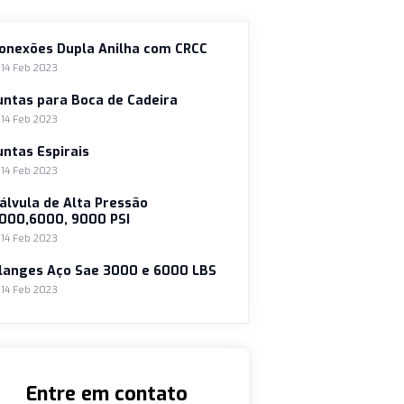
Conexões Dupla Anilha com CRCC
14 Feb 2023
Juntas para Boca de Cadeira
14 Feb 2023
Juntas Espirais
14 Feb 2023
Válvula de Alta Pressão
3000,6000, 9000 PSI
ais
14 Feb 2023
Flanges Aço Sae 3000 e 6000 LBS
o a
14 Feb 2023