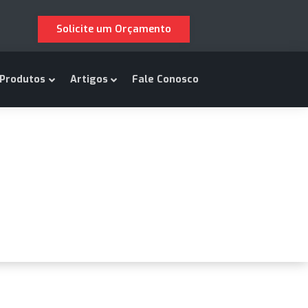
Solicite um Orçamento
m Somos
Produtos
Artigos
Fale Conosco
iais