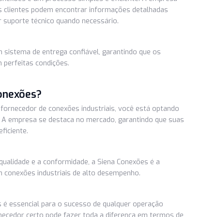
do, a Siena Conexões possui uma equipe de especialistas
fornecer orientação e suporte técnico aos clientes. Isso é
certa das conexões para cada aplicação.
 na Siena Conexões
Siena Conexões é um processo simples e eficiente. A empre
 onde os clientes podem encontrar informações detalhadas
e obter suporte técnico quando necessário.
ece um sistema de entrega confiável, garantindo que os
o e em perfeitas condições.