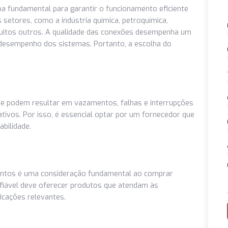
ornecedor de Conexões Industriais é
ma etapa fundamental para garantir o funcionamento eficien
rentes setores, como a indústria química, petroquímica,
tica e muitos outros. A qualidade das conexões desempenha
urança e desempenho dos sistemas. Portanto, a escolha do
qualidade podem resultar em vazamentos, falhas e interrup
ignificativos. Por isso, é essencial optar por um fornecedor
 e durabilidade.
ões