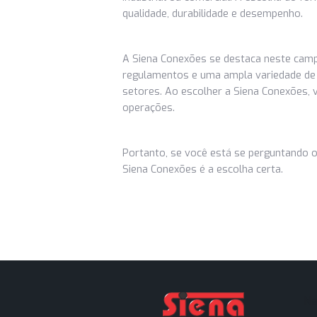
Por que Escolher a Si
Ao escolher a Siena Conexões com
pela qualidade, confiabilidade e 
necessidades sejam atendidas de f
Com um compromisso constante co
escolha certa para empresas que 
Saber onde comprar conexões indu
industrial ou comercial. A escolh
qualidade, durabilidade e desempe
A Siena Conexões se destaca nes
regulamentos e uma ampla varieda
setores. Ao escolher a Siena Conex