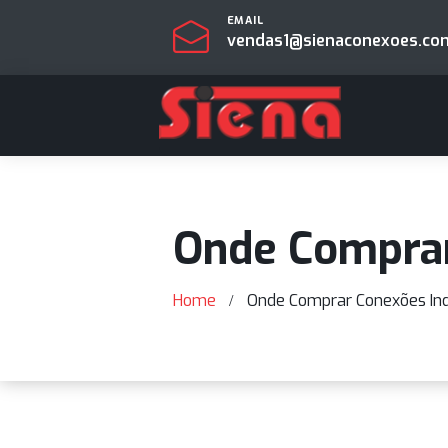
EMAIL
vendas1@sienaconexo
Onde Compr
Home
Onde Comprar Conexõe