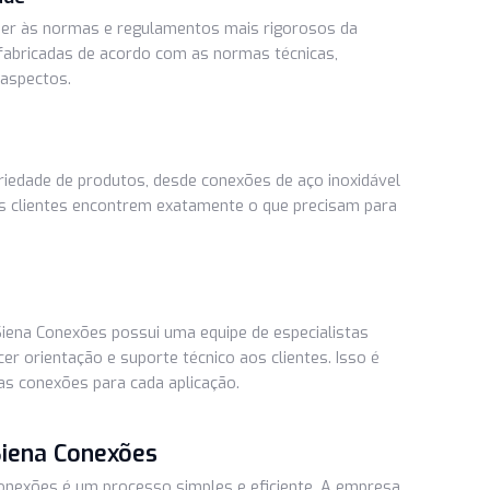
fornecer conexões industriais de qualidade inigualável. Seus
is altos padrões de qualidade, garantindo durabilidade e
rmidade
atender às normas e regulamentos mais rigorosos da
ais são fabricadas de acordo com as normas técnicas,
dos os aspectos.
la variedade de produtos, desde conexões de aço inoxidáve
e que os clientes encontrem exatamente o que precisam par