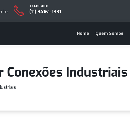
TELEFONE
es.com.br
(11) 94161-1331
Home
Que
ar Conexões Industr
s Industriais