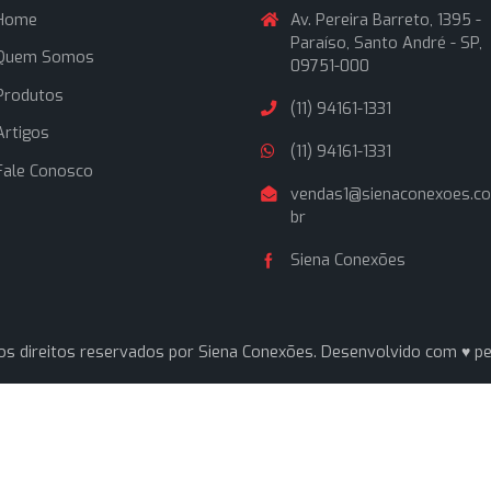
ando onde comprar conexões industriais, a resposta é clara:
Navegação
Contato
Home
Av. Pereira Ba
Paraíso, Sant
Quem Somos
09751-000
Produtos