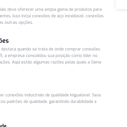
gulamentos é uma consideração fundamental ao comprar
dor confiável deve oferecer produtos que atendam às
 certificações relevantes.
ndustriais deve oferecer uma ampla gama de produtos par
os clientes. Isso inclui conexões de aço inoxidável, conexõ
e muitas outras opções.
onexões
que se destaca quando se trata de onde comprar conexões
 em 2005, a empresa consolidou sua posição como líder no
 tubulações. Aqui estão algumas razões pelas quais a Siena