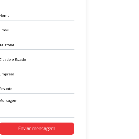
Entre em contato
te
 um
ções
 que