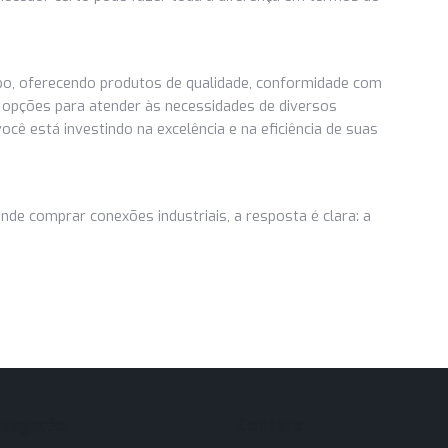
ena Conexões?
o seu fornecedor de conexões industriais, você está optan
expertise. A empresa se destaca no mercado, garantindo que 
orma eficiente.
m a qualidade e a conformidade, a Siena Conexões é a
buscam conexões industriais de alto desempenho.
striais é essencial para o sucesso de qualquer operação
a do fornecedor certo pode fazer toda a diferença em termos
nho.
te campo, oferecendo produtos de qualidade, conformidade
de de opções para atender às necessidades de diversos
ões, você está investindo na excelência e na eficiência de s