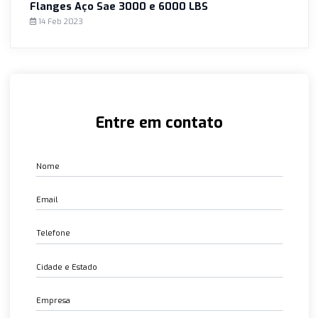
atendimento ao cliente exemplar, se destaca como líder n
fornecimento de vigas de aço. Seja para projetos residenci
comerciais ou industriais, a Siena Conexões é a escolha ce
Conexões Dupla Anilha com CRCC
14 Feb 2023
Juntas para Boca de Cadeira
14 Feb 2023
Juntas Espirais
14 Feb 2023
Válvula de Alta Pressão 3000,6000, 9000 PSI
14 Feb 2023