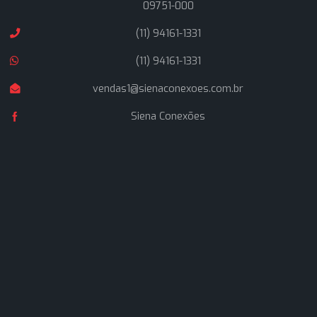
A Siena Conexões é uma empresa formada por profissio
que atuam no ramo de materiais hidráulicos industriais a
de 25 anos, buscando oferecer soluções inteligentes a
nossos clientes, com rapidez nas entregas e atendime
técnico altamente qualificado.
Navegação
Home
Quem Somos
Produtos
Artigos