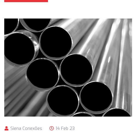
Siena Conexões
14 Feb 23
Juntas Espirais
As juntas espirais são importantes para auxiliar os flange
que servem como vedação nas conexões tubulares, mais
encontradas em indústrias.
Ler mais