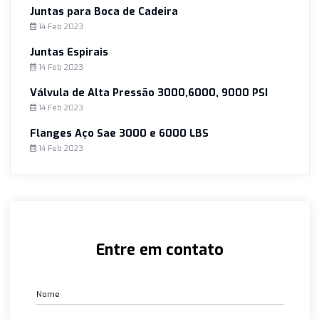
Juntas para Boca de Cadeira
Para reduzir as movimentações nas tubulações, as juntas
para boca de caldeira servem como vedação, assim como
flanges, porém, de forma mais complementar.
Ler mais
‹
1
2
...
6
7
8
9
10
11
1
13
14
15
›