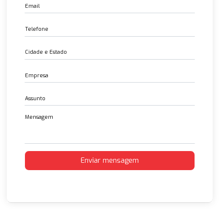
Conexões Dupla Anilha com CRCC
14 Feb 2023
Juntas para Boca de Cadeira
14 Feb 2023
Juntas Espirais
14 Feb 2023
Válvula de Alta Pressão 3000,6000, 9000 PSI
14 Feb 2023
Flanges Aço Sae 3000 e 6000 LBS
14 Feb 2023
Entre em contato