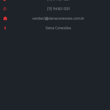
Fale Conosco
Contato
Av. Pereira Barreto, 1395 - Paraíso, Santo André - S
09751-000
(11) 94161-1331
(11) 94161-1331
vendas1@sienaconexoes.com.br
Siena Conexões