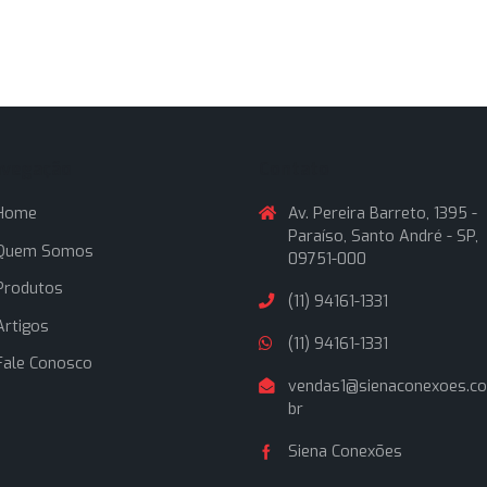
Navegação
Contato
Home
Av. Pereira Ba
Paraíso, Sant
Quem Somos
09751-000
Produtos
(11) 94161-1331
Artigos