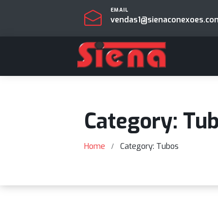
EMAIL
vendas1@sienaconexo
Category: 
Home
Category: Tubos