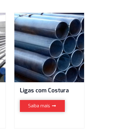
Costura
Ligas com Costura
s
Saiba mais