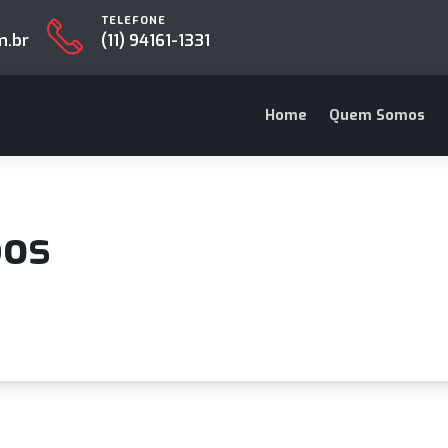
TELEFONE
es.com.br
(11) 94161-1331
Home
Que
Tubos